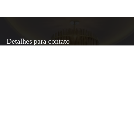
Detalhes para contato
EQUIPE LUXURY HOME
WhatsApp
(11) 95174-5437
E-mail
ANNELUXURYHOMESP@GMAIL.COM
Entre em Contato
Nome
E-mail
Telefone