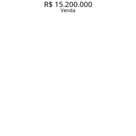
R$ 15.200.000
Venda
APARTAMENTO MOBILIADO
EM PRÉDIO NOVO COM 330
M², 4 SUÍTES À VENDA NO
BAIRRO ITAIM BIBI.
EXCLUSIVIDADE LUXURY
HOME
330 m² Área útil
330 m² Área total
4 Dormitórios
4 Suítes
6 Banheiros
5 Vagas
Entrar em contato