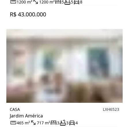
1200 m²
1200 m²
5
5
8
R$ 43.000.000
CASA
LXH6523
Jardim América
465 m²
717 m²
3
3
4