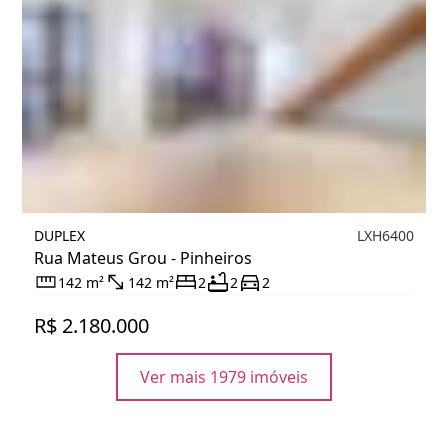
DUPLEX
LXH6400
Rua Mateus Grou - Pinheiros
142 m²
142 m²
2
2
2
R$ 2.180.000
Ver mais 1979 imóveis