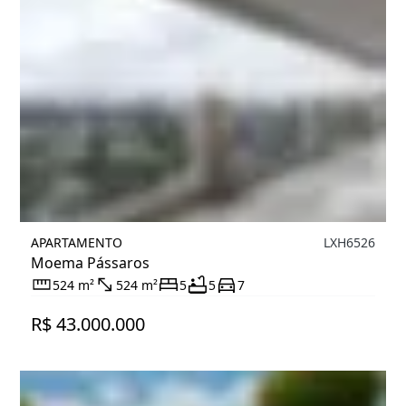
APARTAMENTO
LXH6526
Moema Pássaros
524 m²
524 m²
5
5
7
R$ 43.000.000