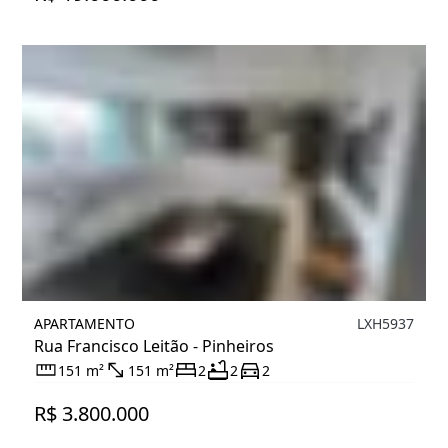
APARTAMENTO
LXH5937
Rua Francisco Leitão - Pinheiros
151 m²
151 m²
2
2
2
R$ 3.800.000