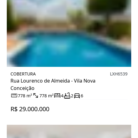
COBERTURA
LXH6539
Rua Lourenco de Almeida - Vila Nova
Conceição
778 m²
778 m²
4
2
6
R$ 29.000.000