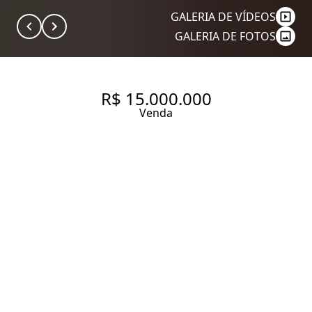
GALERIA DE VÍDEOS
GALERIA DE FOTOS
R$ 15.000.000
Venda
CASA DE ALTO PADRÃO À
VENDA NO ALTO DE
PINHEIROS - PROJETO
ASSINADO POR LUCAS
TAKAOKA - 4 SUÍTES - PISCINA
701 m² Área construída
480 m² Área total