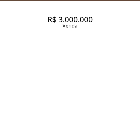
R$ 3.000.000
Venda
APARTAMENTO COM 228 M², 4
QUARTOS SENDO 3 SUÍTES À
VENDA NO BAIRRO MOEMA.
228 m² Área útil
228 m² Área total
4 Dormitórios
3 Suítes
5 Banheiros
4 Vagas
Entrar em contato
Solicitar visita