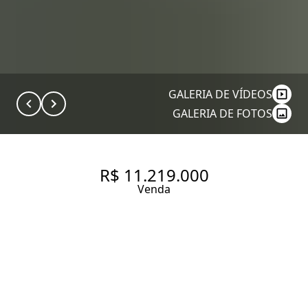
GALERIA DE VÍDEOS
GALERIA DE FOTOS
R$ 11.219.000
Venda
COBERTURA COM 209.0 M², À
VENDA NO BAIRRO ITAIM BIBI.
209 m² Área útil
209 m² Área total
3 Dormitórios
3 Suítes
4 Banheiros