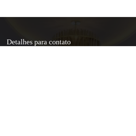
Detalhes para contato
EQUIPE LUXURY HOME
WhatsApp
(11) 95174-5437
E-mail
ANNELUXURYHOMESP@GMAIL.COM
Entre em Contato
Nome
E-mail
Telefone