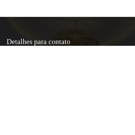
Detalhes para contato
EQUIPE LUXURY HOME
WhatsApp
(11) 95174-5437
E-mail
ANNELUXURYHOMESP@GMAIL.COM
Entre em Contato
Nome
E-mail
Telefone