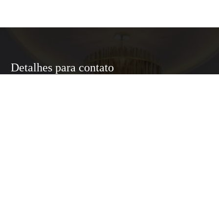
Detalhes para contato
EQUIPE LUXURY HOME
WhatsApp
(11) 95174-5437
E-mail
ANNELUXURYHOMESP@GMAIL.COM
Entre em Contato
Nome
E-mail
Telefone