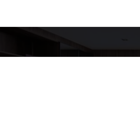
Detalh
EQUIPE LU
WhatsA
(11) 9517
E-mail
ANNELUX