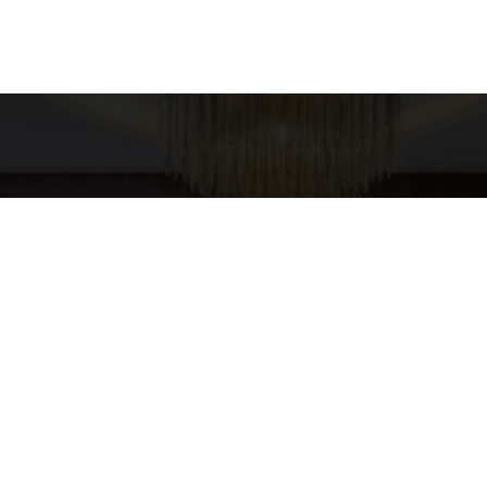
es para contato
Entre em Conta
Nome
XURY HOME
pp
4-5437
E-mail
URYHOMESP@GMAIL.COM
Telefone
Mensagem