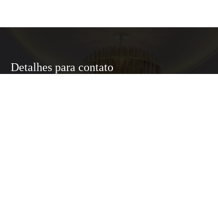
Detalhes para contato
EQUIPE LUXURY HOME
WhatsApp
(11) 95174-5437
E-mail
ANNELUXURYHOMESP@GMAIL.COM
Entre em Contato
Nome
E-mail
Telefone