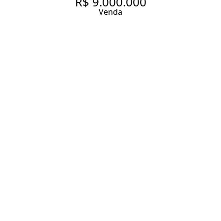
R$ 9.000.000
Venda
APARTAMENTO COM 199 M², 2
QUARTOS SENDO 2 SUÍTES À
VENDA NO BAIRRO ITAIM BIBI.
200 m² Área útil
200 m² Área total
2 Dormitórios
2 Suítes
4 Banheiros
3 Vagas
Entrar em contato
Solicitar visita
Código do Imóvel:
LXH6316