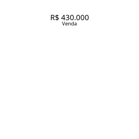
R$ 430.000
Venda
APARTAMENTO À VENDA NA
CONSOLAÇÃO, 46 M², 1
QUARTO , 1 VAGA
46 m² Área útil
46 m² Área total
1 Dormitório
1 Banheiro
1 Vaga
Entrar em contato
Solicitar visita
Código do Imóvel:
LXH5427