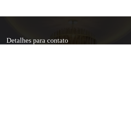
Detalhes para contato
EQUIPE LUXURY HOME
WhatsApp
(11) 95174-5437
E-mail
ANNELUXURYHOMESP@GMAIL.COM
Entre em Contato
Nome
E-mail
Telefone