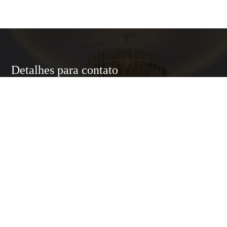
Detalhes para contato
EQUIPE LUXURY HOME
WhatsApp
(11) 95174-5437
E-mail
ANNELUXURYHOMESP@GMAIL.COM
Entre em Contato
Nome
E-mail
Telefone