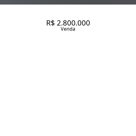
R$ 2.800.000
Venda
APARTAMENTO REFORMADO E
ALUGADO À VENDA EM
MOEMA PÁSSAROS, 74 M², 1
SUÍTE , 1 VAGA.PARA
INVESTIDOR
74 m² Área útil
74 m² Área total
1 Dormitório
1 Suíte
2 Banheiros
1 Vaga
Entrar em contato