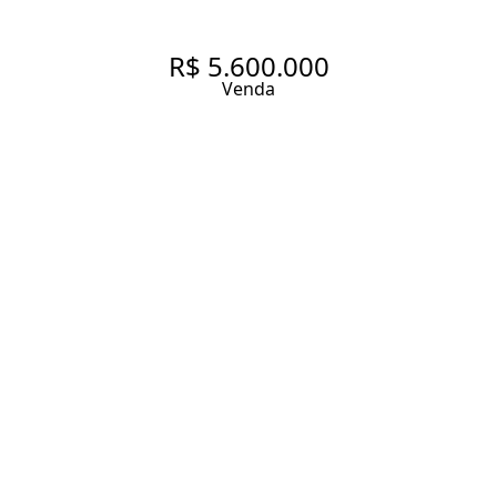
R$ 5.600.000
Venda
APARTAMENTO COM 350 M², 3
QUARTOS SENDO 3 SUÍTES À
VENDA NO BAIRRO JARDIM
PAULISTA.
350 m² Área útil
350 m² Área total
4 Dormitórios
4 Suítes
6 Banheiros
4 Vagas
Entrar em contato