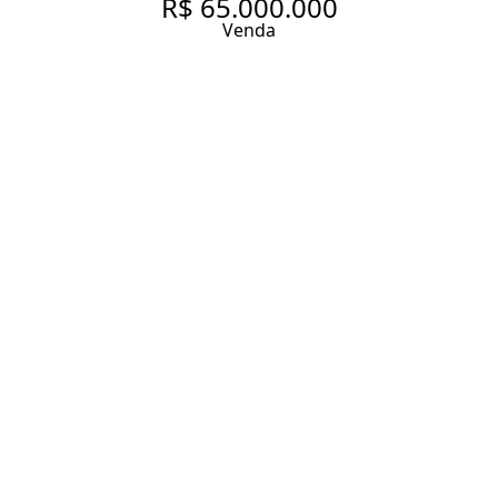
R$ 65.000.000
Venda
APARTAMENTO NO EDIFICIO
ARTUR RAMOS.
CONSTRUTORA SÃO JOSÉ.
PLANTA COM 5 SUÍTES À
VENDA E AREA INTIMA -
JARDIM PAULISTANO - SÃO
PAULO/SP
818 m² Área útil
818 m² Área total
5 Dormitórios
5 Suítes
8 Banheiros
11 Vagas