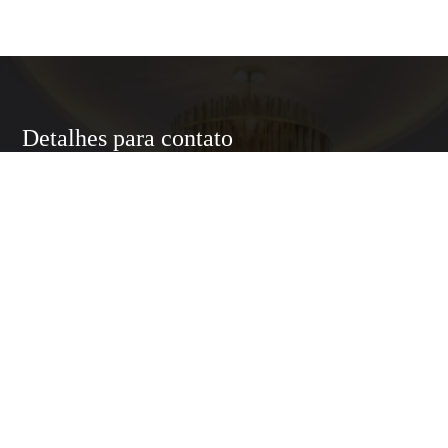
Detalhes para contato
EQUIPE LUXURY HOME
WhatsApp
(11) 95174-5437
E-mail
ANNELUXURYHOMESP@GMAIL.COM
Entre em Contato
Nome
E-mail
Telefone