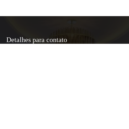
Detalhes para contato
EQUIPE LUXURY HOME
WhatsApp
(11) 95174-5437
E-mail
ANNELUXURYHOMESP@GMAIL.COM
Entre em Contato
Nome
E-mail
Telefone