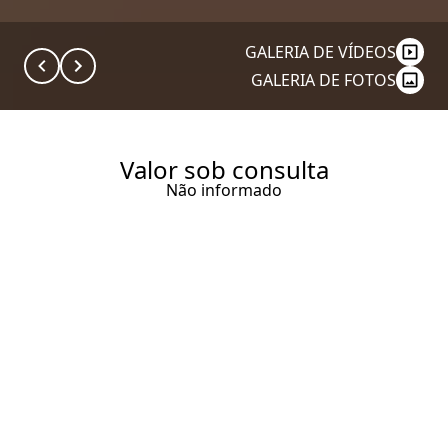
GALERIA DE VÍDEOS
GALERIA DE FOTOS
Valor sob consulta
Não informado
VISTA ÚNICA DO PARQUE
IBIRAPUERA. UNIDADES DE
371, 471 M/2 E COBERTURA
TRIPLEX 1 184 M² COM ATÉ 5
SUÍTES! ALTA SOFISTICAÇÃO