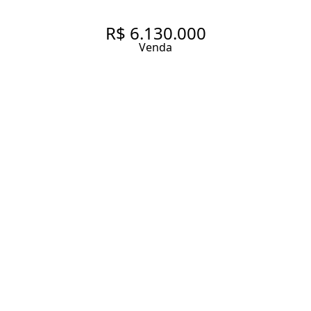
R$ 6.130.000
Venda
REVENDA NO PARQUE DA
CIDADE A VENDA. UMA OBRA
DE ARTE PARA MORAR -
227M², 4 SUÍTES E 4 VAGAS NO
EZ PARQUE DA CIDADE
227 m² Área útil
440.85 m² Área total
4 Dormitórios
4 Suítes
5 Banheiros
4 Vagas
Entrar em contato