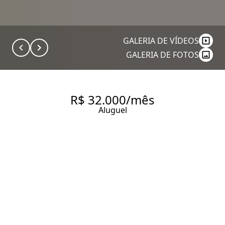
GALERIA DE VÍDEOS
GALERIA DE FOTOS
R$ 32.000/mês
Aluguel
PRÉDIO COMERCIAL PARA
ALUGAR NO SUMARÉ - 580 M²-
11 BANHEIROS - ELEVADOR
580 m² Área útil
498 m² Área total
1 Dormitório
11 Banheiros
12 Vagas