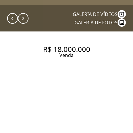
GALERIA DE VÍDEOS
GALERIA DE FOTOS
R$ 18.000.000
Venda
COBERTURA REFORMADA E
COM VISTA PARA O BAIRRO. 4
SUÍTES À VENDA, 420 M² POR
R$ 18.000.000 - VILA NOVA
CONCEIÇÃO - SÃO PAULO/SP