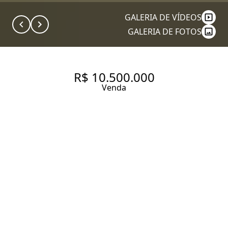
GALERIA DE VÍDEOS
GALERIA DE FOTOS
R$ 10.500.000
Venda
COBERTURA COM 560 M², 5
QUARTOS SENDO 5 SUÍTES À
VENDA NO BAIRRO
PINHEIROS.
560 m² Área útil
911 m² Área total
5 Dormitórios
5 Suítes
6 Banheiros