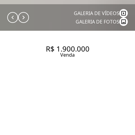
GALERIA DE VÍDEOS
GALERIA DE FOTOS
R$ 1.900.000
Venda
COBERTURA COM 180 M², 3
QUARTOS SENDO 2 SUÍTES À
VENDA NO BAIRRO MOEMA.
180 m² Área útil
180 m² Área total
3 Dormitórios
2 Suítes
3 Banheiros
3 Vagas