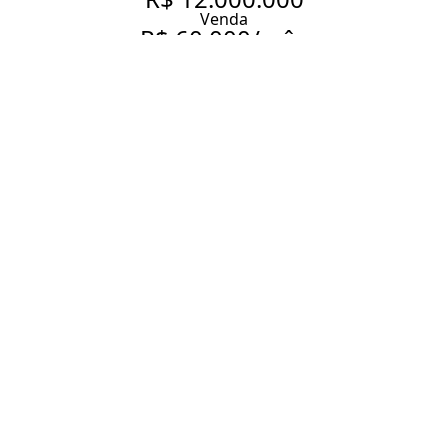
Venda
R$ 60.000/mês
Aluguel
CASA REFORMADA À VENDA
0U PARA ALUGAR NO JARDIM
PAULISTANO, 359 M², 3 SUÍTES
, 3 VAGAS.
359 m² Área construída
330 m² Área total
3 Dormitórios
3 Suítes
5 Banheiros
3 Vagas
Entrar em contato