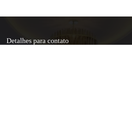
Detalhes para contato
EQUIPE LUXURY HOME
WhatsApp
(11) 95174-5437
E-mail
ANNELUXURYHOMESP@GMAIL.COM
Entre em Contato
Nome
E-mail
Telefone