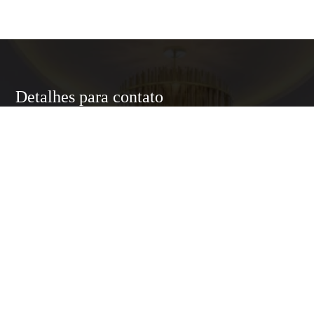
Detalhes para contato
EQUIPE LUXURY HOME
WhatsApp
(11) 95174-5437
E-mail
ANNELUXURYHOMESP@GMAIL.COM
Entre em Contato
Nome
E-mail
Telefone