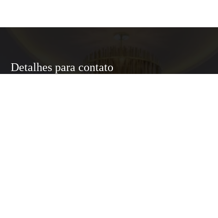
Detalhes para contato
EQUIPE LUXURY HOME
WhatsApp
(11) 95174-5437
E-mail
ANNELUXURYHOMESP@GMAIL.COM
Entre em Contato
Nome
E-mail
Telefone