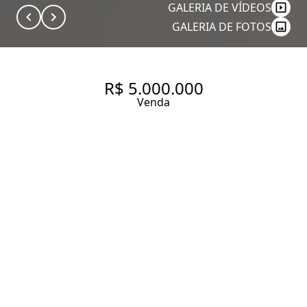
GALERIA DE VÍDEOS
GALERIA DE FOTOS
R$ 5.000.000
Venda
CASA COMERCIAL PARA
VENDER EM PINHEIROS, PARA
INVESTIDOR
262.5 m² Área construída
267.5 m² Área total
5 Dormitórios
4 Banheiros
2 Vagas
Entrar em contato