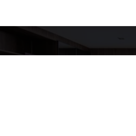
Detalh
EQUIPE LU
WhatsA
(11) 9517
E-mail
ANNELUX