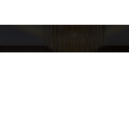
es para contato
Entre em Conta
Nome
XURY HOME
pp
4-5437
E-mail
URYHOMESP@GMAIL.COM
Telefone
Mensagem