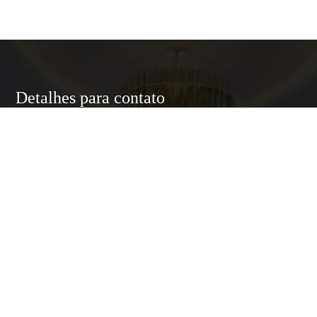
Detalhes para contato
EQUIPE LUXURY HOME
WhatsApp
(11) 95174-5437
E-mail
ANNELUXURYHOMESP@GMAIL.COM
Entre em Contato
Nome
E-mail
Telefone