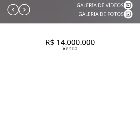
GALERIA DE VÍDEOS
GALERIA DE FOTOS
R$ 14.000.000
Venda
CASA À VENDA NO JARDIM
PAULISTA, 4 QUARTOS SENDO
2 SUÍTES, 2 VAGAS
310 m² Área construída
497 m² Área total
4 Dormitórios
2 Suítes
2 Banheiros
2 Vagas
Entrar em contato