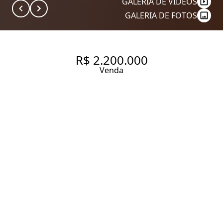
GALERIA DE VÍDEOS
GALERIA DE FOTOS
R$ 2.200.000
Venda
APARTAMENTO TOTALMENTE
REFORMADO À VENDA NO
JARDIM AMÉRICA, 96 M², 2
QUARTOS SENDO 1 SUÍTE, 1
VAGA.
96 m² Área útil
96 m² Área total
2 Dormitórios
1 Suíte
3 Banheiros
1 Vaga