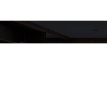
Detalh
EQUIPE LU
WhatsA
(11) 9517
E-mail
ANNELUX