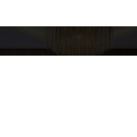
es para contato
Entre em Conta
Nome
XURY HOME
pp
4-5437
E-mail
URYHOMESP@GMAIL.COM
Telefone
Mensagem