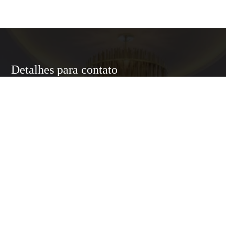
Detalhes para contato
EQUIPE LUXURY HOME
WhatsApp
(11) 95174-5437
E-mail
ANNELUXURYHOMESP@GMAIL.COM
Entre em Contato
Nome
E-mail
Telefone