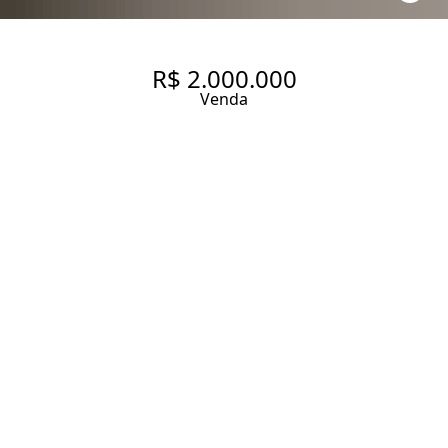
R$ 2.000.000
Venda
APARTAMENTO REFORMADO
À VENDA NO JARDIM
AMÉRICA, 112 M², 1 SUÍTE , 1
VAGA
112 m² Área útil
112 m² Área total
1 Dormitório
1 Suíte
2 Banheiros
1 Vaga
Entrar em contato