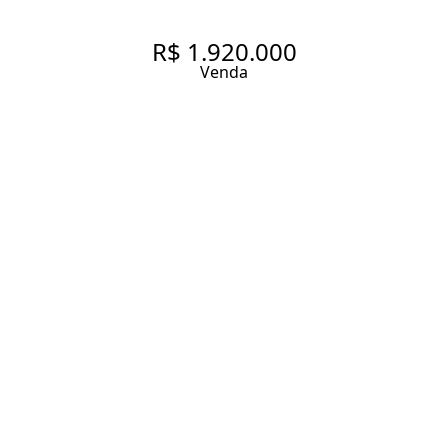
R$ 1.920.000
Venda
APARTAMENTO REFORMADO
À VENDA NO JARDIM
AMÉRICA, 108.3 M², 2
QUARTOS SENDO 1 SUÍTE , 1
VAGA
108.3 m² Área útil
108.3 m² Área total
2 Dormitórios
1 Suíte
3 Banheiros
1 Vaga
Entrar em contato