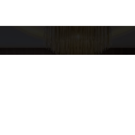
es para contato
Entre em Conta
Nome
XURY HOME
pp
4-5437
E-mail
URYHOMESP@GMAIL.COM
Telefone
Mensagem