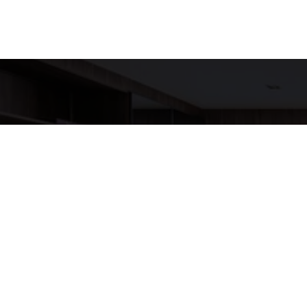
Detalh
EQUIPE LU
WhatsA
(11) 9517
E-mail
ANNELUX