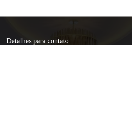
Detalhes para contato
EQUIPE LUXURY HOME
WhatsApp
(11) 95174-5437
E-mail
ANNELUXURYHOMESP@GMAIL.COM
Entre em Contato
Nome
E-mail
Telefone