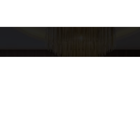
es para contato
Entre em Conta
Nome
XURY HOME
pp
4-5437
E-mail
URYHOMESP@GMAIL.COM
Telefone
Mensagem