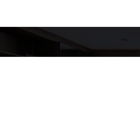
Detalh
EQUIPE LU
WhatsA
(11) 9517
E-mail
ANNELUX