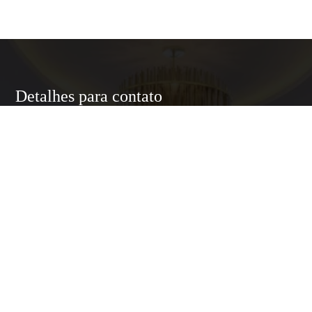
Detalhes para contato
EQUIPE LUXURY HOME
WhatsApp
(11) 95174-5437
E-mail
ANNELUXURYHOMESP@GMAIL.COM
Entre em Contato
Nome
E-mail
Telefone