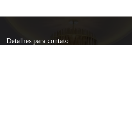
Detalhes para contato
EQUIPE LUXURY HOME
WhatsApp
(11) 95174-5437
E-mail
ANNELUXURYHOMESP@GMAIL.COM
Entre em Contato
Nome
E-mail
Telefone