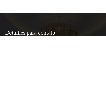
Detalhes para contato
EQUIPE LUXURY HOME
WhatsApp
(11) 95174-5437
E-mail
ANNELUXURYHOMESP@GMAIL.COM
Entre em Contato
Nome
E-mail
Telefone