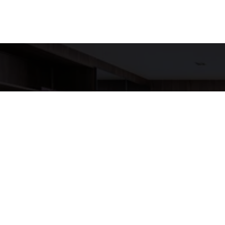
Detalh
EQUIPE LU
WhatsA
(11) 9517
E-mail
ANNELUX