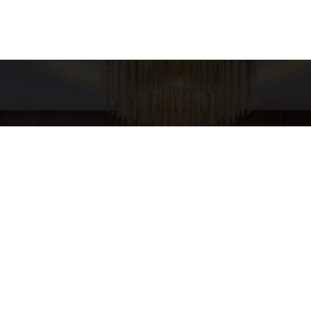
es para contato
Entre em Conta
Nome
XURY HOME
pp
4-5437
E-mail
URYHOMESP@GMAIL.COM
Telefone
Mensagem