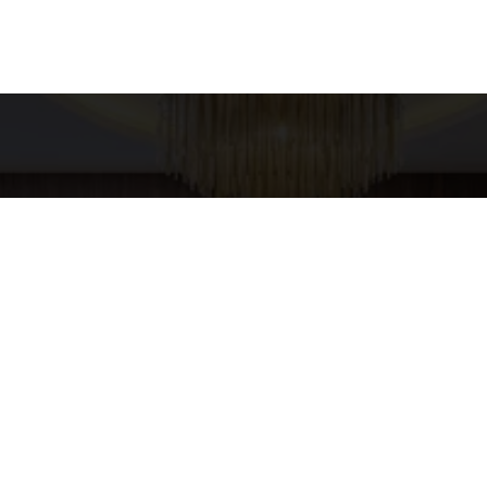
es para contato
Entre em Conta
Nome
XURY HOME
pp
4-5437
E-mail
URYHOMESP@GMAIL.COM
Telefone
Mensagem