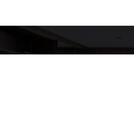
Detalh
EQUIPE LU
WhatsA
(11) 9517
E-mail
ANNELUX