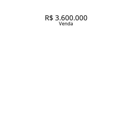
R$ 3.600.000
Venda
APARTAMENTO COM 180 M², 4
QUARTOS SENDO 3 SUÍTES À
VENDA NO BAIRRO
SUMAREZINHO.
180 m² Área útil
180 m² Área total
4 Dormitórios
3 Suítes
5 Banheiros
3 Vagas
Entrar em contato