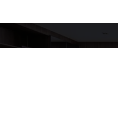
Detalh
EQUIPE LU
WhatsA
(11) 9517
E-mail
ANNELUX