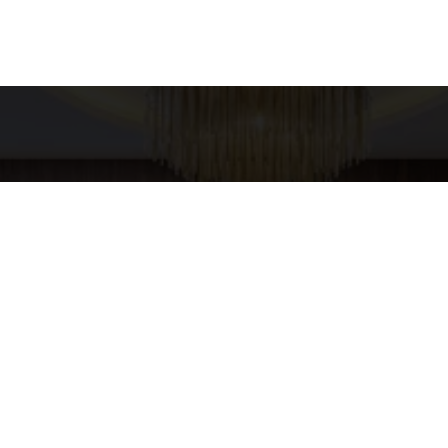
es para contato
Entre em Conta
Nome
XURY HOME
pp
4-5437
E-mail
URYHOMESP@GMAIL.COM
Telefone
Mensagem