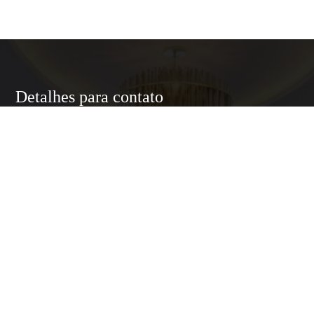
Detalhes para contato
EQUIPE LUXURY HOME
WhatsApp
(11) 95174-5437
E-mail
ANNELUXURYHOMESP@GMAIL.COM
Entre em Contato
Nome
E-mail
Telefone